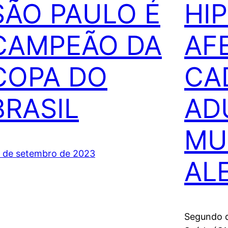
SÃO PAULO É
HI
CAMPEÃO DA
AF
COPA DO
CA
BRASIL
AD
MU
 de setembro de 2023
AL
Segundo d