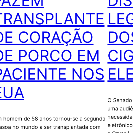
FAZEM
DI
TRANSPLANTE
LE
DE CORAÇÃO
DO
DE PORCO EM
CI
PACIENTE NOS
EL
EUA
O Senado 
uma audiên
necessida
 homem de 58 anos tornou-se a segunda
eletrônic
ssoa no mundo a ser transplantada com