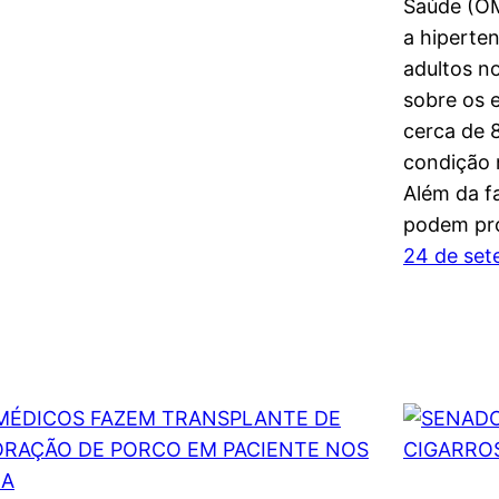
Saúde (OM
a hiperten
adultos n
sobre os e
cerca de 
condição 
Além da fa
podem pro
24 de set