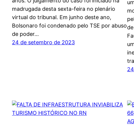
anos. O julgamento do caso foi iniciado na
um
madrugada desta sexta-feira no plenário
mo
virtual do tribunal. Em junho deste ano,
pe
Bolsonaro foi condenado pelo TSE por abuso
de
de poder…
Fa
24 de setembro de 2023
um
in
tr
24