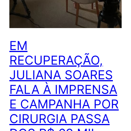
EM
RECUPERAÇÃO,
JULIANA SOARES
FALA À IMPRENSA
E CAMPANHA POR
CIRURGIA PASSA