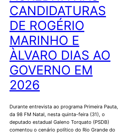
CANDIDATURAS
DE ROGÉRIO
MARINHO E
ÀLVARO DIAS AO
GOVERNO EM
2026
Durante entrevista ao programa Primeira Pauta,
da 98 FM Natal, nesta quinta-feira (31), o
deputado estadual Galeno Torquato (PSDB)
comentou o cenário político do Rio Grande do