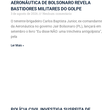
AERONÁUTICA DE BOLSONARO REVELA
BASTIDORES MILITARES DO GOLPE
3 de agosto de 2026
Nenhum comentário
O tenente-brigadeiro Carlos Baptista Junior, ex-comandante
da Aeronáutica no governo Jair Bolsonaro (PL), lançará em
setembro o livro “Eu disse NÃO: uma trincheira antigolpista”,
pela
Ler Mais »
POLÍCIA CIVIL INVESTIGA SUSPEITA DE