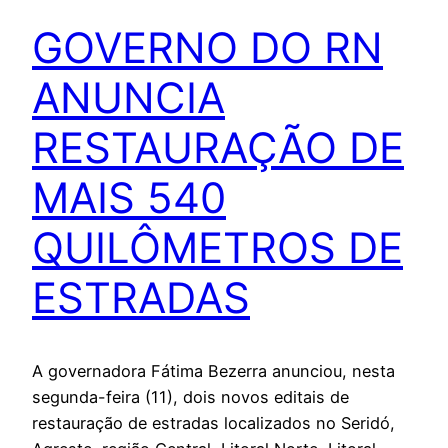
GOVERNO DO RN
ANUNCIA
RESTAURAÇÃO DE
MAIS 540
QUILÔMETROS DE
ESTRADAS
A governadora Fátima Bezerra anunciou, nesta
segunda-feira (11), dois novos editais de
restauração de estradas localizados no Seridó,