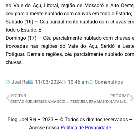
no Vale do Açu, Litoral, região de Mossoró e Alto Oeste,
céu parcialmente nublado com chuvas em todo o Estado;
Sábado (16) – Céu parcialmente nublado com chuvas em
todo o Estado; E
Domingo (17) – Céu parcialmente nublado com chuvas e
trovoadas nas regiões do Vale do Açu, Seridó e Leste
Potiguar. Demais regiões, céu parcialmente nublado com
chuvas.
Joel Rei
11/03/2024
10:46 am
Comentários
VOLTAR
PRÓXIMO
GESTÃO GUILHERME AMÂNCIO REALIZA “PREFEITURA ITINERANTE” NA COMUNIDADE DO MANDÚ
PESQUISA BRÂMANE/NATAL/ESTIMULADA: CARLOS EDUARDO TEM 36%, CONTRA 16% DE NATÁLIA BONAVIDES E 13% DE PAULIHO FREIRE
Blog Joel Rei – 2023 – © Todos os direitos reservados –
Acesse nossa
Política de Privacidade