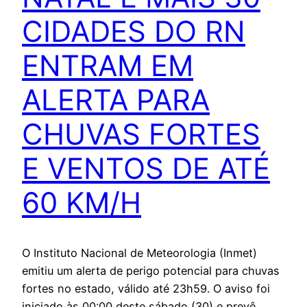
CIDADES DO RN
ENTRAM EM
ALERTA PARA
CHUVAS FORTES
E VENTOS DE ATÉ
60 KM/H
O Instituto Nacional de Meteorologia (Inmet)
emitiu um alerta de perigo potencial para chuvas
fortes no estado, válido até 23h59. O aviso foi
iniciado às 00:00 deste sábado (30) e prevê