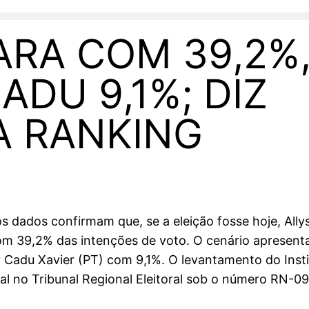
ARA COM 39,2%
ADU 9,1%; DIZ
A RANKING
 dados confirmam que, se a eleição fosse hoje, Allys
m 39,2% das intenções de voto. O cenário apresenta
or Cadu Xavier (PT) com 9,1%. O levantamento do Ins
cial no Tribunal Regional Eleitoral sob o número RN-