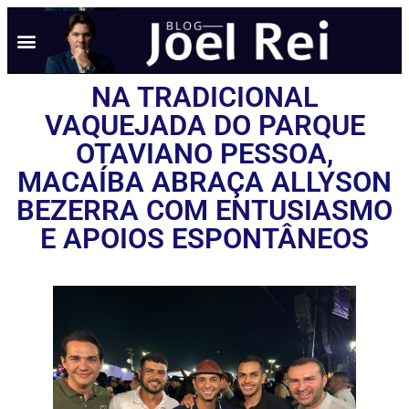
NOTÍCIAS EM TEMPO REAL
ANÚNCIO AQUI
POLÍTICA DE PRIVACIDADE
NA TRADICIONAL
VAQUEJADA DO PARQUE
OTAVIANO PESSOA,
MACAÍBA ABRAÇA ALLYSON
BEZERRA COM ENTUSIASMO
E APOIOS ESPONTÂNEOS