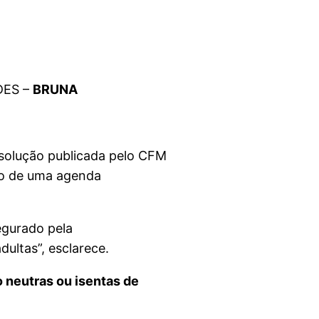
DES –
BRUNA
esolução publicada pelo CFM
ão de uma agenda
egurado pela
ultas”, esclarece.
 neutras ou isentas de