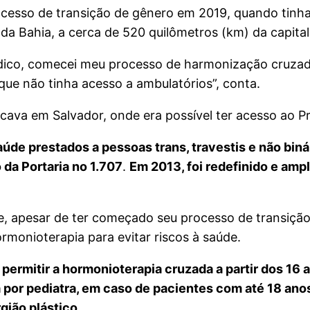
ocesso de transição de gênero em 2019, quando tinh
r da Bahia, a cerca de 520 quilômetros (km) da capita
co, comecei meu processo de harmonização cruzada
ue não tinha acesso a ambulatórios”, conta.
icava em Salvador, onde era possível ter acesso ao 
e prestados a pessoas trans, travestis e não binári
da Portaria no 1.707
.
Em 2013, foi redefinido e amp
e, apesar de ter começado seu processo de transição
hormonioterapia para evitar riscos à saúde.
ermitir a hormonioterapia cruzada a partir dos 16 an
r pediatra, em caso de pacientes com até 18 anos,
gião plástico.