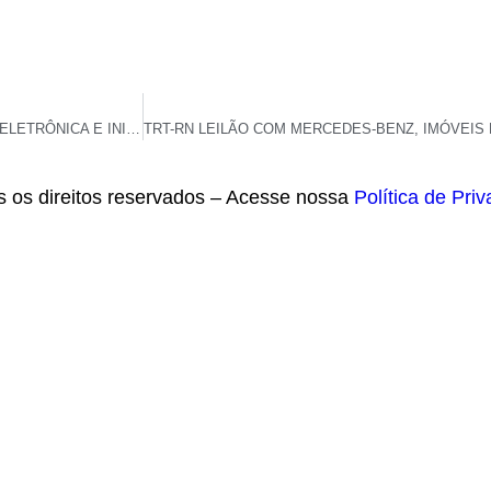
APÓS ALTA HOSPITALAR, BOLSONARO COLOCA TORNOZELEIRA ELETRÔNICA E INICIA PRISÃO DOMICILIAR POR 90 DIAS
s os direitos reservados – Acesse nossa
Política de Pri