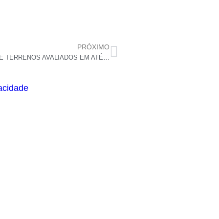
PRÓXIMO
TRT-RN LEILÃO COM MERCEDES-BENZ, IMÓVEIS E TERRENOS AVALIADOS EM ATÉ R$ 3,5 MILHÕES
vacidade