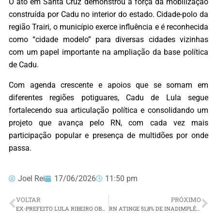
O ato em Santa Cruz demonstrou a força da mobilização
construída por Cadu no interior do estado. Cidade-polo da
região Trairi, o município exerce influência e é reconhecida
como “cidade modelo” para diversas cidades vizinhas
com um papel importante na ampliação da base política
de Cadu.
Com agenda crescente e apoios que se somam em
diferentes regiões potiguares, Cadu de Lula segue
fortalecendo sua articulação política e consolidando um
projeto que avança pelo RN, com cada vez mais
participação popular e presença de multidões por onde
passa.
Joel Rei
17/06/2026
11:50 pm
VOLTAR
PRÓXIMO
EX-PREFEITO LULA RIBEIRO OBTÉM VITÓRIA POLÍTICA APÓS CÂMARA APROVAR CONTAS DE SUA GESTÃO DE 2014
RN ATINGE 51,8% DE INADIMPLÊNCIA E SOMA R$ 7,8 BILHÕES EM DÉBITOS