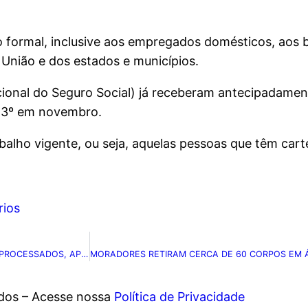
 formal, inclusive aos empregados domésticos, aos b
 União e dos estados e municípios.
cional do Seguro Social) já receberam antecipadame
 13º em novembro.
alho vigente, ou seja, aquelas pessoas que têm carte
ios
MAIS DE 60% DOS ALIMENTOS LANÇADOS NO BRASIL SÃO ULTRAPROCESSADOS, APONTA RELATÓRIO
ados – Acesse nossa
Política de Privacidade