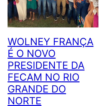
WOLNEY FRANÇA
É O NOVO
PRESIDENTE DA
FECAM NO RIO
GRANDE DO
NORTE