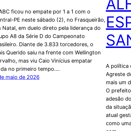
AL
ABC ficou no empate por 1 a 1 com o
ESP
ntral-PE neste sábado (2), no Frasqueirão,
 Natal, em duelo direto pela liderança do
SA
upo A8 da Série D do Campeonato
asileiro. Diante de 3.833 torcedores, o
is Querido saiu na frente com Wellington
rvalho, mas viu Caio Vinícius empatar
A política
nda no primeiro tempo.…
Agreste d
de maio de 2026
mais um d
O prefeit
adesão do
da situaçã
atual ges
como uma 