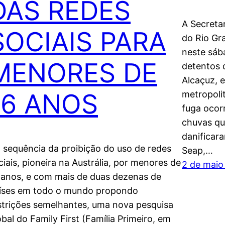
DAS REDES
A Secreta
SOCIAIS PARA
do Rio Gr
neste sáb
MENORES DE
detentos 
Alcaçuz, e
16 ANOS
metropoli
fuga ocor
chuvas qu
danificar
 sequência da proibição do uso de redes
Seap,…
ciais, pioneira na Austrália, por menores de
2 de maio
 anos, e com mais de duas dezenas de
íses em todo o mundo propondo
strições semelhantes, uma nova pesquisa
obal do Family First (Família Primeiro, em