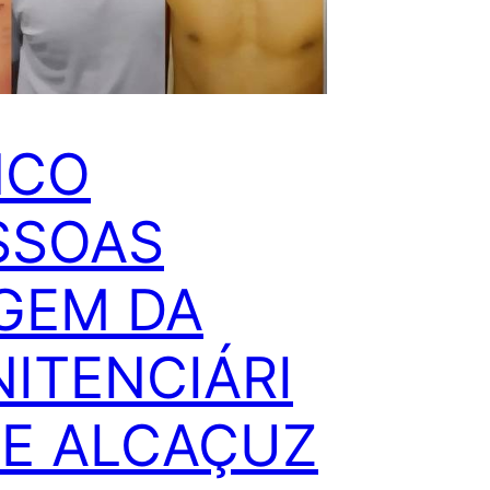
NCO
SSOAS
GEM DA
NITENCIÁRI
DE ALCAÇUZ