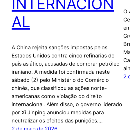
INTERNACION
O 
AL
Ce
em
Gr
Br
A China rejeita sanções impostas pelos
Ma
Estados Unidos contra cinco refinarias do
Ca
país asiático, acusadas de comprar petróleo
ai
iraniano. A medida foi confirmada neste
2 
sábado (2) pelo Ministério do Comércio
chinês, que classificou as ações norte-
americanas como violação do direito
internacional. Além disso, o governo liderado
por Xi Jinping anunciou medidas para
neutralizar os efeitos das punições.…
2 de maio de 2026