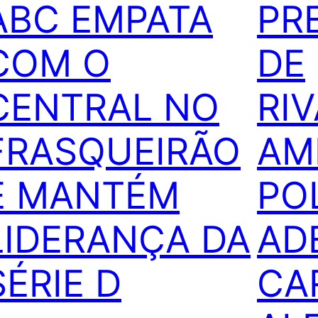
ABC EMPATA
PR
COM O
DE
CENTRAL NO
RI
FRASQUEIRÃO
AM
E MANTÉM
PO
LIDERANÇA DA
AD
SÉRIE D
CA