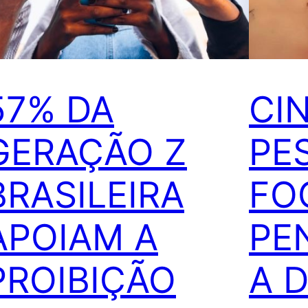
57% DA
CI
GERAÇÃO Z
PE
BRASILEIRA
FO
APOIAM A
PE
PROIBIÇÃO
A 