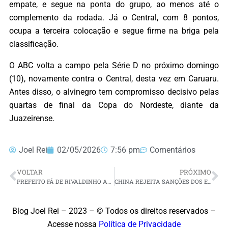
empate, e segue na ponta do grupo, ao menos até o
complemento da rodada. Já o Central, com 8 pontos,
ocupa a terceira colocação e segue firme na briga pela
classificação.
O ABC volta a campo pela Série D no próximo domingo
(10), novamente contra o Central, desta vez em Caruaru.
Antes disso, o alvinegro tem compromisso decisivo pelas
quartas de final da Copa do Nordeste, diante da
Juazeirense.
Joel Rei
02/05/2026
7:56 pm
Comentários
VOLTAR
PRÓXIMO
PREFEITO FÁ DE RIVALDINHO AMPLIA BASE POLÍTICA COM ADESÃO DE CARLOS ALFREDO EM ESPÍRITO SANTO (RN)
CHINA REJEITA SANÇÕES DOS EUA CONTRA REFINARIAS E ACUSA VIOLAÇÃO DA LEI INTERNACIONAL
Blog Joel Rei – 2023 – © Todos os direitos reservados –
Acesse nossa
Política de Privacidade