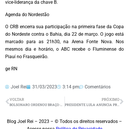
vice-liderança da chave B.
Agenda do Nordestão
O CRB encerra sua participação na primeira fase da Copa
do Nordeste contra o Bahia, dia 22 de março. O jogo está
marcado para as 21h30, na Arena Fonte Nova. Nos
mesmos dia e horário, o ABC recebe o Fluminense do
Piauí no Frasqueirão.
ge RN
Joel Rei
31/03/2023
3:14 pm
Comentários
VOLTAR
PRÓXIMO
BOLSONARO ORDENOU BRAÇO-DIREITO A LIBERAR JOIAS E PRETENDIA FICAR COM AS PEÇAS DE DIAMANTE
PRESIDENTE LULA ANUNCIA PROJETO PARA IGUALAR SALÁRIOS DE HOMENS E MULHERES
Blog Joel Rei – 2023 – © Todos os direitos reservados –
Acesse nossa
Política de Privacidade