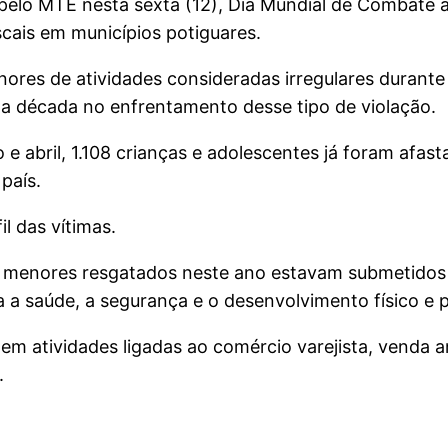
elo MTE nesta sexta (12), Dia Mundial de Combate ao
scais em municípios potiguares.
nores de atividades consideradas irregulares durante
ma década no enfrentamento desse tipo de violação.
 e abril, 1.108 crianças e adolescentes já foram afas
país.
l das vítimas.
os menores resgatados neste ano estavam submetido
ra a saúde, a segurança e o desenvolvimento físico e 
 em atividades ligadas ao comércio varejista, venda 
.