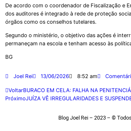
De acordo com o coordenador de Fiscalização e Er
dos auditores é integrado à rede de proteção so
órgãos como os conselhos tutelares.
Segundo o ministério, o objetivo das ações é inter
permaneçam na escola e tenham acesso às políticas
BG
Joel Rei
13/06/2026
8:52 am
Comentár
Voltar
BURACO EM CELA: FALHA NA PENITENCIÁ
Próximo
JUÍZA VÊ IRREGULARIDADES E SUSPENDE
Blog Joel Rei – 2023 – © Todo