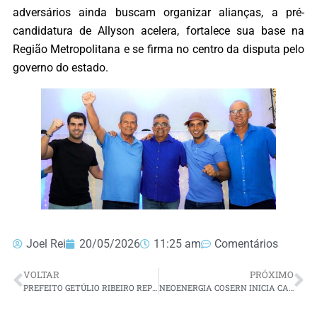
adversários ainda buscam organizar alianças, a pré-
candidatura de Allyson acelera, fortalece sua base na
Região Metropolitana e se firma no centro da disputa pelo
governo do estado.
Joel Rei
20/05/2026
11:25 am
Comentários
VOLTAR
PRÓXIMO
PREFEITO GETÚLIO RIBEIRO REPRESENTA VÁRZEA NA MARCHA DOS PREFEITOS EM BRASÍLIA E GARANTE NOVOS INVESTIMENTOS PARA O MUNICÍPIO
NEOENERGIA COSERN INICIA CAMPANHA PARA RENEGOCIAÇÃO DE DÍVIDAS COM DESCONTOS DE ATÉ 90%