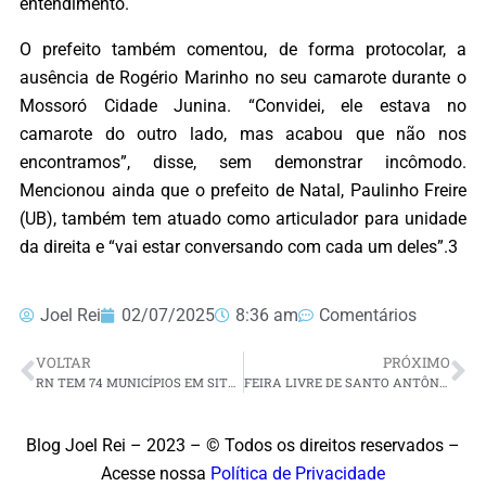
entendimento.
O prefeito também comentou, de forma protocolar, a
ausência de Rogério Marinho no seu camarote durante o
Mossoró Cidade Junina. “Convidei, ele estava no
camarote do outro lado, mas acabou que não nos
encontramos”, disse, sem demonstrar incômodo.
Mencionou ainda que o prefeito de Natal, Paulinho Freire
(UB), também tem atuado como articulador para unidade
da direita e “vai estar conversando com cada um deles”.3
Joel Rei
02/07/2025
8:36 am
Comentários
VOLTAR
PRÓXIMO
RN TEM 74 MUNICÍPIOS EM SITUAÇÃO DE EMERGÊNCIA
FEIRA LIVRE DE SANTO ANTÔNIO SERÁ ANTECIPADA PARA SEXTA-FEIRA (4) DEVIDO AO FERIADO MUNICIPAL
Blog Joel Rei – 2023 – © Todos os direitos reservados –
Acesse nossa
Política de Privacidade