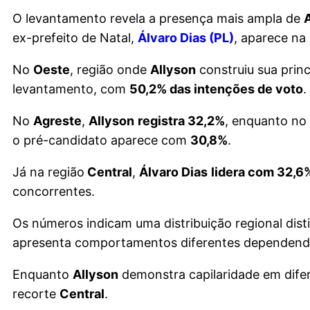
O levantamento revela a presença mais ampla de
ex-prefeito de Natal,
Álvaro Dias (PL)
, aparece na
No
Oeste
, região onde
Allyson
construiu sua princ
levantamento, com
50,2% das intenções de voto
.
No
Agreste
,
Allyson
registra 32,2%
, enquanto no
o pré-candidato aparece com
30,8%
.
Já na região
Central
,
Álvaro Dias
lidera com 32,6
concorrentes.
Os números indicam uma distribuição regional dist
apresenta comportamentos diferentes dependendo 
Enquanto
Allyson
demonstra capilaridade em dife
recorte
Central
.