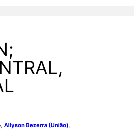
S
N;
NTRAL,
AL
ó,
Allyson Bezerra (União)
,