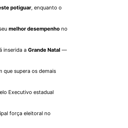
este potiguar
, enquanto o
 seu
melhor desempenho
no
á inserida a
Grande Natal
—
em que supera os demais
elo Executivo estadual
pal força eleitoral no