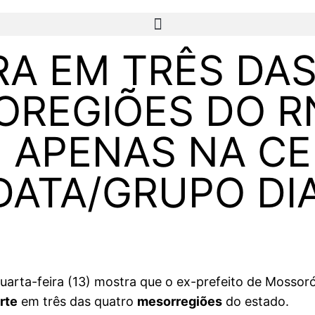
RA EM TRÊS DA
REGIÕES DO R
 APENAS NA CE
ATA/GRUPO DI
uarta-feira (13) mostra que o ex-prefeito de Mossor
rte
em três das quatro
mesorregiões
do estado.