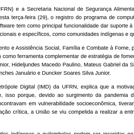
FRN) e a Secretaria Nacional de Segurança Alimenta
 nesta terça-feira (29), o registro do programa de com
ware tem como principal funcionalidade dar suporte à d
icionais e específicos, como comunidades indígenas e q
imento e Assistência Social, Família e Combate à Fome, p
AD) como ferramenta complementar de estratégia de fome
nior, Hideljundes Macedo Paulino, Mateus Gabriel da Si
nches Januário e Duncker Soares Silva Junior.
 Metrópole Digital (IMD) da UFRN, explica que a moti
, isso porque, devido ao surgimento da pandemia d
 encontravam em vulnerabilidade socioeconômica, tiver
ação crítica, a União se viu compelida a realizar a en