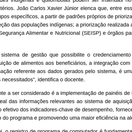
ades indígenas e quilombolas podem ser inseridas no
itérios. João Carlos Xavier Júnior elenca que, entre es
os específicos, a partir de padrões próprios de prioriza
ão das populações indígenas; a priorização realizada a
Segurança Alimentar e Nutricional (SEISP) e órgãos par
sistema de gestão que possibilite o credenciamento
ição de alimentos aos beneficiários, a integração co
rmação referente aos dados gerados pelo sistema, é um
necessitados”, identifica o docente.
e a ser considerado é a implementação de painéis de Bu
l das informações relevantes ao sistema de aquisição
to efetivo dos indicadores-chave de desempenho, fornec
o do programa e promovendo uma maior eficiência na al
ei, o registro de programa de computador é fundamenta