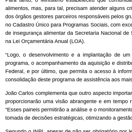
Para tanto, o Ministério estabeleceu que comunid
alimentos, mas, para tal, precisam atender alguns cr
dos órgãos gestores parceiros responsáveis pelos grup
no Cadastro Único para Programas Sociais, com exceç
de insegurança alimentar da Secretaria Nacional de 
na Lei Orçamentária Anual (LOA).
“Logo, o desenvolvimento e a implantação de um 
programa, o acompanhamento da aquisição e distribu
Federal, e por último, que permita o acesso à info
consolidação deste programa de assistência aos mais 
João Carlos complementa que outro aspecto important
proporcionarão uma visão abrangente e em tempo rea
“Esses paineis permitirão a análise e o monitoramen
tomada de decisões estratégicas, otimizando a gestã
Segundo o INPI, apesar de não ser obrigatório por l