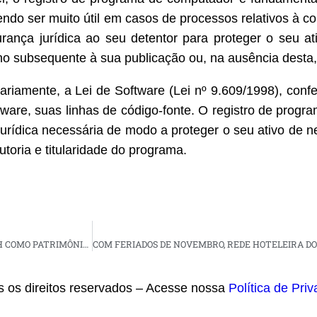
ndo ser muito útil em casos de processos relativos à co
urança jurídica ao seu detentor para proteger o seu at
o ano subsequente à sua publicação ou, na ausência desta,
idiariamente, a Lei de Software (Lei nº 9.609/1998), co
ftware, suas linhas de código-fonte. O registro de prog
jurídica necessária de modo a proteger o seu ativo de ne
oria e titularidade do programa.
ASSEMBLEIA APROVA PROJETO QUE RECONHECE A BANDA GRAFITH COMO PATRIMÔNIO CULTURAL DO RN
s os direitos reservados – Acesse nossa
Política de Pri