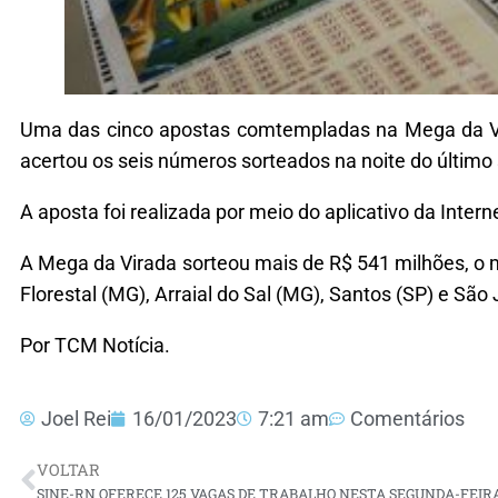
Uma das cinco apostas comtempladas na Mega da Vir
acertou os seis números sorteados na noite do últim
A aposta foi realizada por meio do aplicativo da Inte
A Mega da Virada sorteou mais de R$ 541 milhões, o m
Florestal (MG), Arraial do Sal (MG), Santos (SP) e Sã
Por TCM Notícia.
Joel Rei
16/01/2023
7:21 am
Comentários
VOLTAR
SINE-RN OFERECE 125 VAGAS DE TRABALHO NESTA SEGUNDA-FEIRA