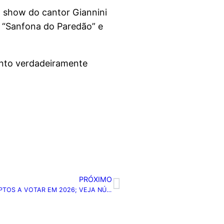
o show do cantor Giannini
o “Sanfona do Paredão” e
ento verdadeiramente
PRÓXIMO
BRASIL TEM 3,5 MILHÕES DE NOVOS ELEITORES APTOS A VOTAR EM 2026; VEJA NÚMEROS POR REGIÃO