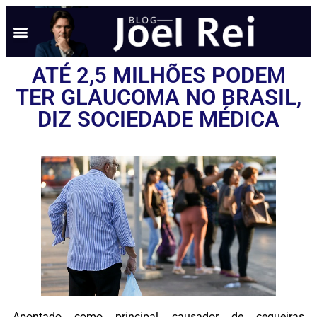
NOTÍCIAS EM TEMPO REAL
ANÚNCIO AQUI
POLÍTICA DE PRIVACIDADE
ATÉ 2,5 MILHÕES PODEM
TER GLAUCOMA NO BRASIL,
DIZ SOCIEDADE MÉDICA
Apontado como principal causador de cegueiras