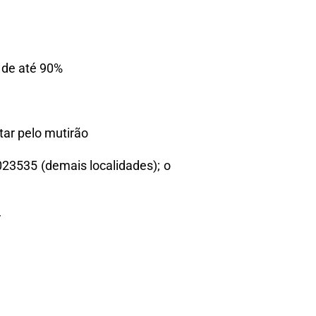
 de até 90%
tar pelo mutirão
023535 (demais localidades); o
r