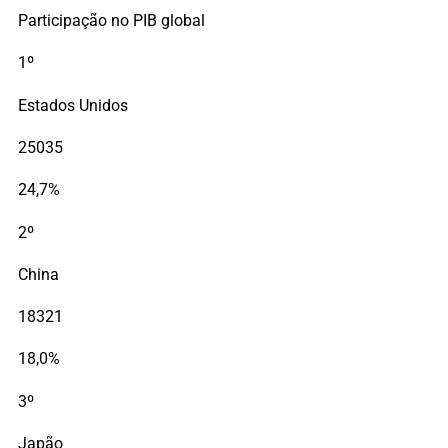
Participação no PIB global
1º
Estados Unidos
25035
24,7%
2º
China
18321
18,0%
3º
Japão