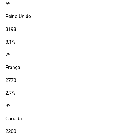
6º
Reino Unido
3198
3,1%
7º
França
2778
2,7%
8º
Canadá
2200