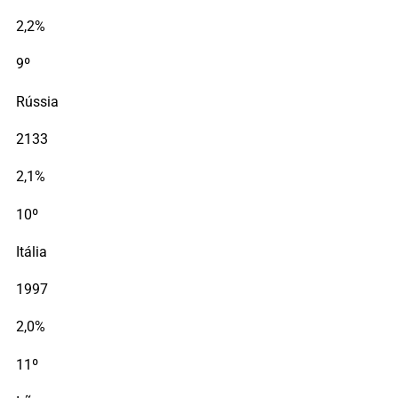
2,2%
9º
Rússia
2133
2,1%
10º
Itália
1997
2,0%
11º