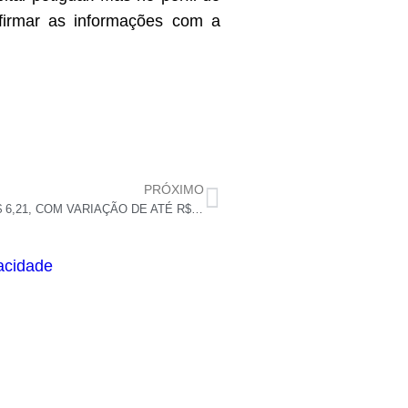
firmar as informações com a
PRÓXIMO
ANP: PREÇO MÉDIO DA GASOLINA NO RN É DE R$ 6,21, COM VARIAÇÃO DE ATÉ R$ 1,24
vacidade