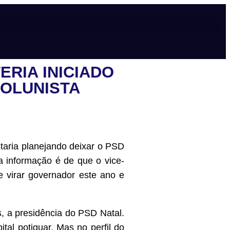
RIA INICIADO
COLUNISTA
staria planejando deixar o PSD
a informação é de que o vice-
e virar governador este ano e
s, a presidência do PSD Natal.
tal potiguar. Mas no perfil do