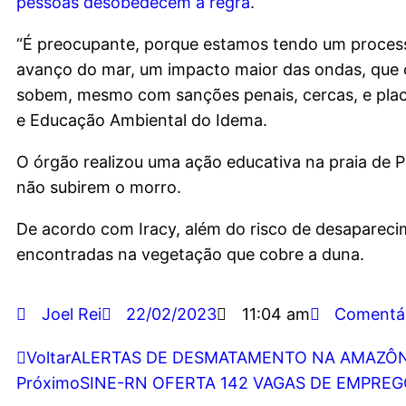
pessoas desobedecem a regra
.
“É preocupante, porque estamos tendo um proces
avanço do mar, um impacto maior das ondas, que c
sobem, mesmo com sanções penais, cercas, e plac
e Educação Ambiental do Idema.
O órgão realizou uma ação educativa na praia de Po
não subirem o morro.
De acordo com Iracy, além do risco de desapareci
encontradas na vegetação que cobre a duna.
Joel Rei
22/02/2023
11:04 am
Comentá
Voltar
ALERTAS DE DESMATAMENTO NA AMAZÔNIA
Próximo
SINE-RN OFERTA 142 VAGAS DE EMPREGO