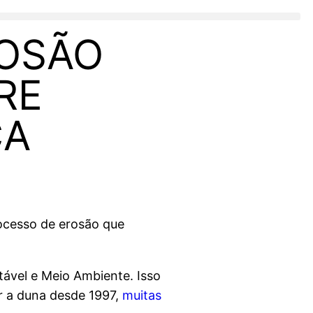
ROSÃO
RE
CA
ocesso de erosão que
ável e Meio Ambiente. Isso
r a duna desde 1997,
muitas