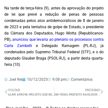
Na tarde de terça-feira (9), antes da aprovação do projeto
de lei que prevê a redução de penas de pessoas
condenadas pelos atos antidemocráticos de 8 de janeiro
de 2023 e pela tentativa de golpe de Estado, o presidente
da Câmara dos Deputados, Hugo Motta (Republicanos-
PB),
anunciou que levaria ao plenário os processos contra
Carla Zambelli
e Delegado Ramagem (PL-RJ), já
condenados pelo Supremo Tribunal Federal (STF), e o do
deputado Glauber Braga (PSOL-RJ), a partir desta quarta-
feira (10).
Joel Rei
10/12/2025
9:08 pm
Comentários
VOLTAR
PRÓXIMO
ALRN APROVA PROJETO QUE REGULA REPASSES DE ICMS E IPVA AOS MUNICÍPIOS
EM VÍDEO, PREFEITO RAULISON RIBEIRO ANUNCIA PAGAMENTO ANTECIPADO DO 13º SALÁRIO DOS SERVIDORES PARA ESTA QUINTA (11)