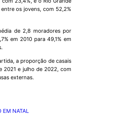
o, com 23,4%, e o Rio Grande
 entre os jovens, com 52,2%
média de 2,8 moradores por
38,7% em 2010 para 49,1% em
s.
rtida, a proporção de casais
de 2021 e julho de 2022, com
usas externas.
O EM NATAL