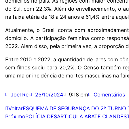
domicílios no país. As regiões com maior concent
do Sul, com 22,3%. Além do envelhecimento, o au
na faixa etária de 18 a 24 anos e 61,4% entre aque
Atualmente, o Brasil conta com aproximadamen
domicílio. A participação feminina como respon
2022. Além disso, pela primeira vez, a proporção 
Entre 2010 e 2022, a quantidade de lares com cônj
sem filhos subiu para 20,2%. O Censo também regi
uma maior incidência de mortes masculinas na faix
Joel Rei
25/10/2024
9:18 pm
Comentários
Voltar
ESQUEMA DE SEGURANÇA DO 2º TURNO TE
Próximo
POLÍCIA DESARTICULA ABATE CLANDES