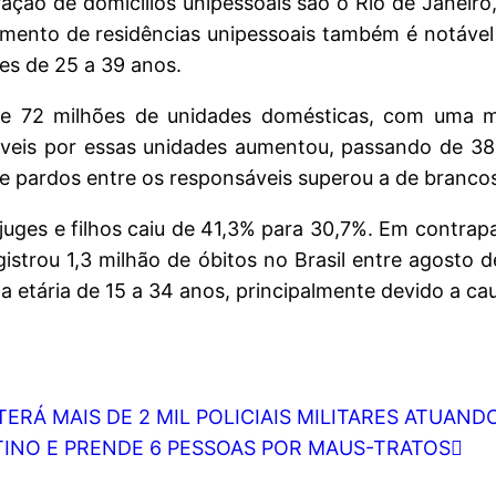
ração de domicílios unipessoais são o Rio de Janeir
mento de residências unipessoais também é notável
les de 25 a 39 anos.
te 72 milhões de unidades domésticas, com uma 
sáveis por essas unidades aumentou, passando de 
de pardos entre os responsáveis superou a de branco
uges e filhos caiu de 41,3% para 30,7%. Em contrapa
strou 1,3 milhão de óbitos no Brasil entre agosto 
a etária de 15 a 34 anos, principalmente devido a ca
RÁ MAIS DE 2 MIL POLICIAIS MILITARES ATUAND
TINO E PRENDE 6 PESSOAS POR MAUS-TRATOS