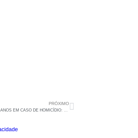
PRÓXIMO
PROJETO DE LEI PODE SUSPENDER CNH POR 10 ANOS EM CASO DE HOMICÍDIO: ENTENDA
vacidade