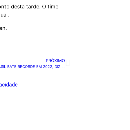
onto desta tarde. O time
ual.
çan.
PRÓXIMO
PRODUÇÃO DE PETRÓLEO E GÁS NATURAL NO BRASIL BATE RECORDE EM 2022, DIZ ANP
vacidade