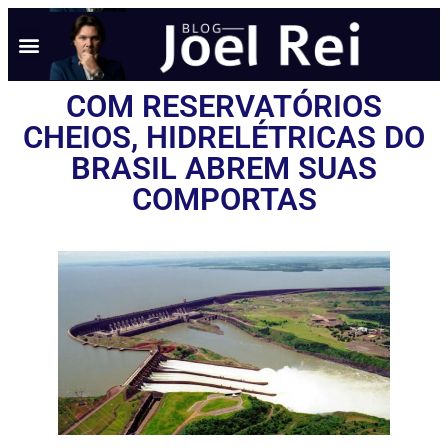
NOTÍCIAS EM TEMPO REAL
ANÚNCIO AQUI
POLÍTICA DE PRIVACIDADE
COM RESERVATÓRIOS
CHEIOS, HIDRELÉTRICAS DO
BRASIL ABREM SUAS
COMPORTAS