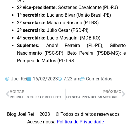
2º vice-presidente:
Sóstenes Cavalcante (PL-RJ)
1º secretário:
Luciano Bivar (União Brasil-PE)
2º secretaria:
Maria do Rosário (PT-RS)
3º secretário:
Júlio Cesar (PSD-PI)
4º secretário:
Lucio Mosquini (MDB-RO)
Suplentes:
André Ferreira (PL-PE); Gilberto
Nascimento (PSC-SP); Beto Pereira (PSDB-MS); e
Pompeo de Mattos (PDT-RS
Joel Rei
16/02/2023
7:23 am
Comentários
VOLTAR
PRÓXIMO
RODRIGO PACHECO É REELEITO PRESIDENTE DO SENADO FEDERAL
LEI SECA PRENDEU 58 MOTORISTAS ALCOOLIZADOS SOMENTE EM JANEIRO
Blog Joel Rei – 2023 – © Todos os direitos reservados –
Acesse nossa
Política de Privacidade