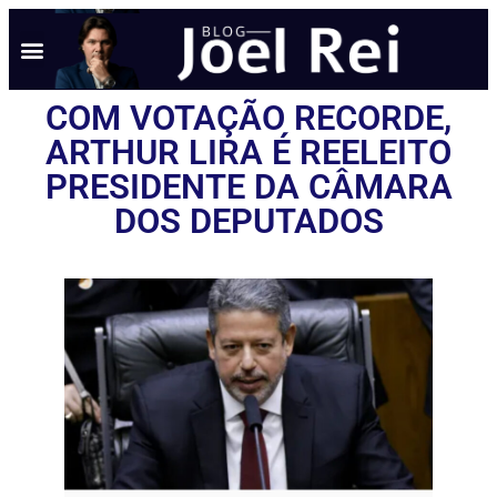
NOTÍCIAS EM TEMPO REAL
ANÚNCIO AQUI
POLÍTICA DE PRIVACIDADE
COM VOTAÇÃO RECORDE,
ARTHUR LIRA É REELEITO
PRESIDENTE DA CÂMARA
DOS DEPUTADOS