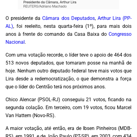
O presidente da
Câmara dos Deputados
,
Arthur Lira (PP-
AL)
, foi reeleito, nesta quarta-feira (1º), para mais dois
anos à frente do comando da Casa Baixa do
Congresso
Nacional
.
Com uma votação recorde, o líder teve o apoio de 464 dos
513 novos deputados, que tomaram posse na manhã de
hoje. Nenhum outro deputado federal teve mais votos que
Lira desde a redemocratização, o que demonstra a força
que o líder do Centrão terá nos próximos anos.
Chico Alencar (PSOL-RJ) conseguiu 21 votos, ficando na
segunda colação. Em terceiro, com 19 votos, ficou Marcel
Van Hattem (Novo-RS).
A maior votação, até então, era de Ibsen Pinheiros (MDB-
RS), em 1991, e de João Paulo (PT-SP), em 2003, com 434