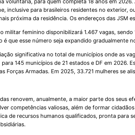
a voluntária, para quem completa 18 anos em 2026. 
e, inclusive para brasileiros residentes no exterior, o
 mais próxima da residência. Os endereços das JSM est
 militar feminino disponibilizará 1.467 vagas, sendo 
ivo é que esse número seja expandido gradualmente n
o significativa no total de municípios onde as vaga
, para 145 municípios de 21 estados e DF em 2026. E
as Forças Armadas. Em 2025, 33.721 mulheres se ali
adas renovem, anualmente, a maior parte dos seus ef
olver competências valiosas, além de formar cidadãos
égica de recursos humanos qualificados, pronta para 
sidiárias.