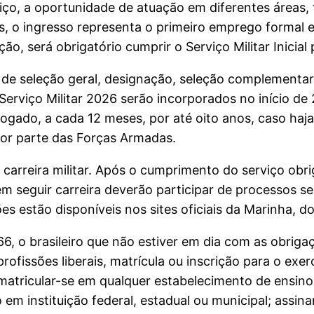
viço, a oportunidade de atuação em diferentes áreas,
s, o ingresso representa o primeiro emprego formal e
ção, será obrigatório cumprir o Serviço Militar Inicial
as de seleção geral, designação, seleção complementa
 Serviço Militar 2026 serão incorporados no início d
ogado, a cada 12 meses, por até oito anos, caso haja
por parte das Forças Armadas.
carreira militar. Após o cumprimento do serviço obri
 seguir carreira deverão participar de processos se
 estão disponíveis nos sites oficiais da Marinha, do
, o brasileiro que não estiver em dia com as obrigaç
profissões liberais, matrícula ou inscrição para o exe
u matricular-se em qualquer estabelecimento de ensin
 em instituição federal, estadual ou municipal; assi