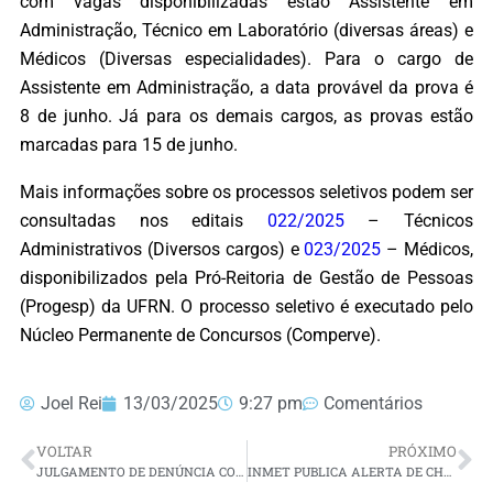
com vagas disponibilizadas estão Assistente em
Administração, Técnico em Laboratório (diversas áreas) e
Médicos (Diversas especialidades). Para o cargo de
Assistente em Administração, a data provável da prova é
8 de junho. Já para os demais cargos, as provas estão
marcadas para 15 de junho.
Mais informações sobre os processos seletivos podem ser
consultadas nos editais
022/2025
– Técnicos
Administrativos (Diversos cargos) e
023/2025
– Médicos,
disponibilizados pela Pró-Reitoria de Gestão de Pessoas
(Progesp) da UFRN. O processo seletivo é executado pelo
Núcleo Permanente de Concursos (Comperve).
Joel Rei
13/03/2025
9:27 pm
Comentários
VOLTAR
PRÓXIMO
JULGAMENTO DE DENÚNCIA CONTRA BOLSONARO COMEÇA EM 25 DE MARÇO
INMET PUBLICA ALERTA DE CHUVAS PARA 99 CIDADES DO RN