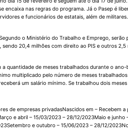
 dia 15 de fevereiro e seguem até o dia 17 de julho.
 encaixa nas regras do programa. Já o Pasep é libe
idores e funcionários de estatais, além de militares.
. Segundo o Ministério do Trabalho e Emprego, serão
, sendo 20,4 milhões com direito ao PIS e outros 2,5
om a quantidade de meses trabalhados durante o ano-
ínimo multiplicado pelo número de meses trabalhado
, receberá um salário mínimo. Se trabalhou dois meses
es de empresas privadasNascidos em – Recebem a p
arço e abril – 15/03/2023 – 28/12/2023Maio e junho 
2023Setembro e outubro – 15/06/2023 – 28/12/2023