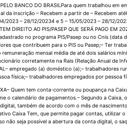
PELO BANCO DO BRASILPara quem trabalhou em emp
Final da inscrição – Recebem a partir de – Recebem at
04/2023 – 28/12/20234 e 5 – 15/05/2023 – 28/12/202
 TEM DIREITO AO PIS/PASEP QUE SERÁ PAGO EM 2023
 cadastrado no programa PIS/Pasep ou no Cnis (data 
ores que contribuem para o PIS ou Pasep;– Ter trab
o remuneração mensal média de até dois salários mí
cionário corretamente na Rais (Relação Anual de In
empregado (a) doméstico (a);– trabalhadores rur
soa física;– trabalhadores empregados por pessoa fís
uem tem conta-corrente ou poupança na Caixa r
e o calendário de pagamentos.– Segundo a Caixa, os
 digital, também de acordo com o mês de nascimento
ativo Caixa Tem, que permite pagar contas, utilizar 
o não seja possível a abertura da conta digital, o s