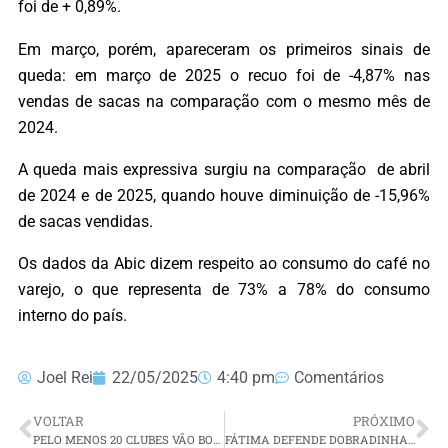
foi de + 0,89%.
Em março, porém, apareceram os primeiros sinais de
queda: em março de 2025 o recuo foi de -4,87% nas
vendas de sacas na comparação com o mesmo mês de
2024.
A queda mais expressiva surgiu na comparação de abril
de 2024 e de 2025, quando houve diminuição de -15,96%
de sacas vendidas.
Os dados da Abic dizem respeito ao consumo do café no
varejo, o que representa de 73% a 78% do consumo
interno do país.
Joel Rei
22/05/2025
4:40 pm
Comentários
VOLTAR
PRÓXIMO
PELO MENOS 20 CLUBES VÃO BOICOTAR ELEIÇÃO PARA PRESIDENTE DA CBF; VEJA QUAIS
FÁTIMA DEFENDE DOBRADINHA COM ZENAIDE PARA O SENADO E DIZ QUE ALIANÇA SERIA “CAMINHO NATURAL E COERENTE”