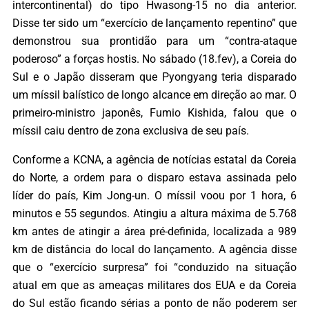
intercontinental) do tipo Hwasong-15 no dia anterior.
Disse ter sido um “exercício de lançamento repentino” que
demonstrou sua prontidão para um “contra-ataque
poderoso” a forças hostis. No sábado (18.fev), a Coreia do
Sul e o Japão disseram que Pyongyang teria disparado
um míssil balístico de longo alcance em direção ao mar. O
primeiro-ministro japonês, Fumio Kishida, falou que o
míssil caiu dentro de zona exclusiva de seu país.
Conforme a KCNA, a agência de notícias estatal da Coreia
do Norte, a ordem para o disparo estava assinada pelo
líder do país, Kim Jong-un. O míssil voou por 1 hora, 6
minutos e 55 segundos. Atingiu a altura máxima de 5.768
km antes de atingir a área pré-definida, localizada a 989
km de distância do local do lançamento. A agência disse
que o “exercício surpresa” foi “conduzido na situação
atual em que as ameaças militares dos EUA e da Coreia
do Sul estão ficando sérias a ponto de não poderem ser