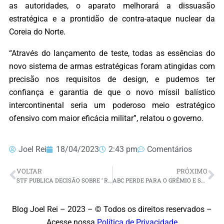
as autoridades, o aparato melhorará a dissuasão
estratégica e a prontidão de contra-ataque nuclear da
Coreia do Norte.
“Através do lançamento de teste, todas as essências do
novo sistema de armas estratégicas foram atingidas com
precisão nos requisitos de design, e pudemos ter
confiança e garantia de que o novo míssil balístico
intercontinental seria um poderoso meio estratégico
ofensivo com maior eficácia militar”, relatou o governo.
Joel Rei
18/04/2023
2:43 pm
Comentários
VOLTAR
PRÓXIMO
STF PUBLICA DECISÃO SOBRE ‘ REVISÃO DA VIDA TODA’ DO INSS. ENTENDA
ABC PERDE PARA O GRÊMIO E SE COMPLICA NA COPA DO BRASIL
Blog Joel Rei – 2023 – © Todos os direitos reservados –
Acesse nossa
Política de Privacidade