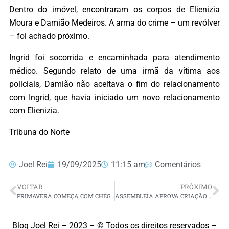
Dentro do imóvel, encontraram os corpos de Elienizia
Moura e Damião Medeiros. A arma do crime – um revólver
– foi achado próximo.
Ingrid foi socorrida e encaminhada para atendimento
médico. Segundo relato de uma irmã da vítima aos
policiais, Damião não aceitava o fim do relacionamento
com Ingrid, que havia iniciado um novo relacionamento
com Elienizia.
Tribuna do Norte
Joel Rei
19/09/2025
11:15 am
Comentários
VOLTAR
PRÓXIMO
PRIMAVERA COMEÇA COM CHEGADA DE FRENTE FRIA, TEMPORAIS E FORTES VENTOS
ASSEMBLEIA APROVA CRIAÇÃO DE CARGOS NO TCE-RN E ABRE CAMINHO PARA CONCURSO COM 55 VAGAS EM 2026
Blog Joel Rei – 2023 – © Todos os direitos reservados –