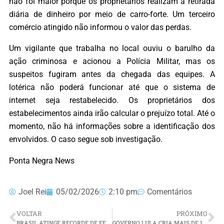
não foi maior porque os proprietários realizam a retirada
diária de dinheiro por meio de carro-forte. Um terceiro
comércio atingido não informou o valor das perdas.
Um vigilante que trabalha no local ouviu o barulho da
ação criminosa e acionou a Polícia Militar, mas os
suspeitos fugiram antes da chegada das equipes. A
lotérica não poderá funcionar até que o sistema de
internet seja restabelecido. Os proprietários dos
estabelecimentos ainda irão calcular o prejuízo total. Até o
momento, não há informações sobre a identificação dos
envolvidos. O caso segue sob investigação.
Ponta Negra News
Joel Rei
05/02/2026
2:10 pm
Comentários
VOLTAR
PRÓXIMO
BRASIL ATINGE RECORDE DE FEMINICÍDIOS EM 2025: QUATRO MORTES POR DIA
GOVERNO LULA CRIA MAIS DE 160 LABORATÓRIOS DE INFORMÁTICA NO RN