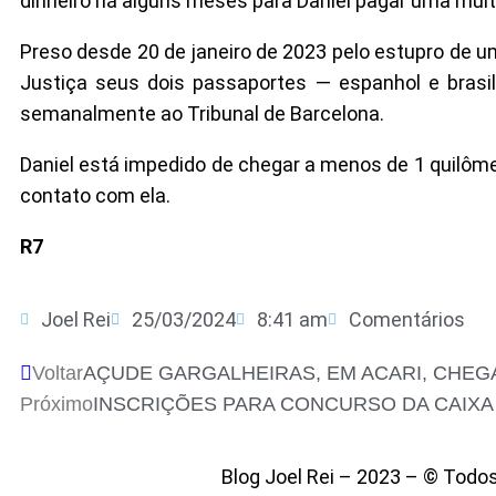
dinheiro há alguns meses para Daniel pagar uma mult
Preso desde 20 de janeiro de 2023 pelo estupro de um
Justiça seus dois passaportes — espanhol e brasi
semanalmente ao Tribunal de Barcelona.
Daniel está impedido de chegar a menos de 1 quilômet
contato com ela.
R7
Joel Rei
25/03/2024
8:41 am
Comentários
Voltar
AÇUDE GARGALHEIRAS, EM ACARI, CHEG
Próximo
INSCRIÇÕES PARA CONCURSO DA CAIXA
Blog Joel Rei – 2023 – © Todo