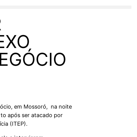
R
EXO
NEGÓCIO
gócio, em Mossoró, na noite
rto após ser atacado por
ícia (ITEP).