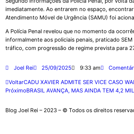
Segundo informações da Polícia Penal, por volta da
imediatamente. Ao entrarem no espaço, encontrara
Atendimento Móvel de Urgência (SAMU) foi acionad
A Polícia Penal revelou que no momento da ocorrên
informalmente aos policiais penais, praticado SEM
tráfico, com progressão de regime prevista para 2
Joel Rei
25/09/2025
9:33 am
Comentár
Voltar
CADU XAVIER ADMITE SER VICE CASO WA
Próximo
BRASIL AVANÇA, MAS AINDA TEM 4,2 M
Blog Joel Rei – 2023 – © Todos os direitos reserv