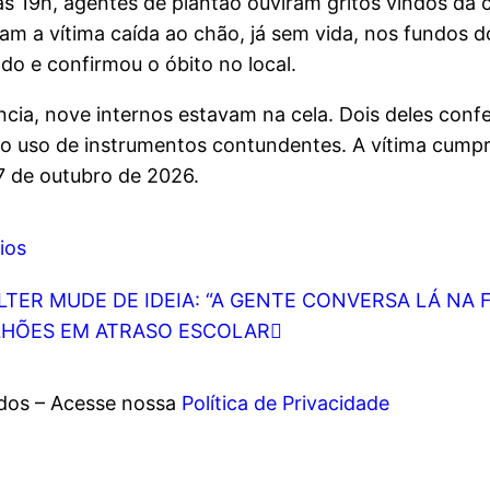
s 19h, agentes de plantão ouviram gritos vindos da c
m a vítima caída ao chão, já sem vida, nos fundos d
o e confirmou o óbito no local.
cia, nove internos estavam na cela. Dois deles conf
 o uso de instrumentos contundentes. A vítima cumpr
7 de outubro de 2026.
ios
LTER MUDE DE IDEIA: “A GENTE CONVERSA LÁ NA 
ILHÕES EM ATRASO ESCOLAR
ados – Acesse nossa
Política de Privacidade