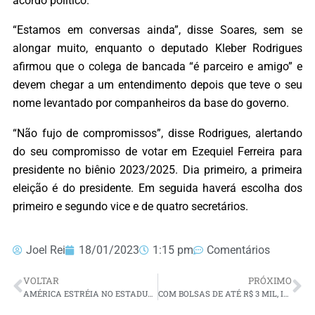
acordo político.
“Estamos em conversas ainda”, disse Soares, sem se
alongar muito, enquanto o deputado Kleber Rodrigues
afirmou que o colega de bancada “é parceiro e amigo” e
devem chegar a um entendimento depois que teve o seu
nome levantado por companheiros da base do governo.
“Não fujo de compromissos”, disse Rodrigues, alertando
do seu compromisso de votar em Ezequiel Ferreira para
presidente no biênio 2023/2025. Dia primeiro, a primeira
eleição é do presidente. Em seguida haverá escolha dos
primeiro e segundo vice e de quatro secretários.
Joel Rei
18/01/2023
1:15 pm
Comentários
VOLTAR
PRÓXIMO
AMÉRICA ESTRÉIA NO ESTADUAL COM GOLEADA SOBRE O POTYGUAR POR 4 X 0
COM BOLSAS DE ATÉ R$ 3 MIL, IGARN E FAPERN DIVULGAM EDITAL COM VAGAS PARA PESQUISADORES NO RN