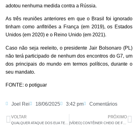
adotou nenhuma medida contra a Rússia.
As três reuniões anteriores em que o Brasil foi ignorado
tinham como anfitriões a França (em 2019), os Estados
Unidos (em 2020) e o Reino Unido (em 2021).
Caso não seja reeleito, o presidente Jair Bolsonaro (PL)
não terá participado de nenhum dos encontros do G7, um
dos principais do mundo em termos políticos, durante o
seu mandato.
FONTE: o potiguar
Joel Rei
18/06/2025
3:42 pm
Comentários
VOLTAR
PRÓXIMO
QUALQUER ATAQUE DOS EUA TERÁ ‘CONSEQUÊNCIAS IRREPARÁVEIS’, DIZ LÍDER SUPREMO DO IRÃ
[VÍDEO] CONTÊINER CHEIO DE FRUTAS APARECE BOIANDO EM PRAIA DO RN