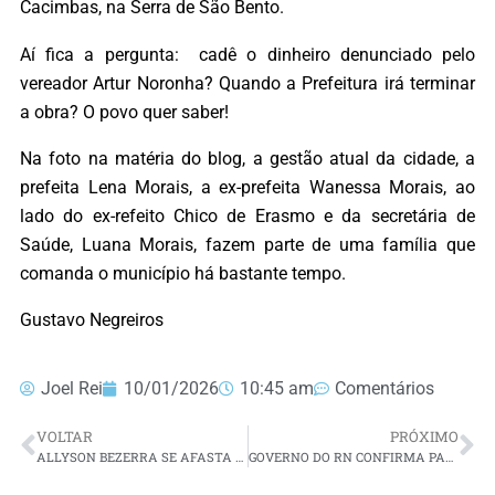
Cacimbas, na Serra de São Bento.
Aí fica a pergunta: cadê o dinheiro denunciado pelo
vereador Artur Noronha? Quando a Prefeitura irá terminar
a obra? O povo quer saber!
Na foto na matéria do blog, a gestão atual da cidade, a
prefeita Lena Morais, a ex-prefeita Wanessa Morais, ao
lado do ex-refeito Chico de Erasmo e da secretária de
Saúde, Luana Morais, fazem parte de uma família que
comanda o município há bastante tempo.
Gustavo Negreiros
Joel Rei
10/01/2026
10:45 am
Comentários
VOLTAR
PRÓXIMO
ALLYSON BEZERRA SE AFASTA DA POLARIZAÇÃO, AFRIMA QUE É DO ‘TIME QUE RESOLVE’ E ANTECIPA TOM ELEITORAL
GOVERNO DO RN CONFIRMA PAGAMENTO DO 13º PARA PARTE DOS INATIVOS E ANUNCIA CONCLUSÃO PARA SEGUNDA