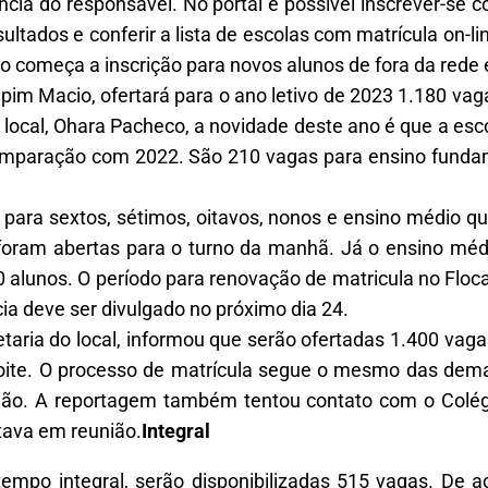
cia do responsável. No portal é possível inscrever-se 
esultados e conferir a lista de escolas com matrícula on-l
ndo começa a inscrição para novos alunos de fora da rede 
apim Macio, ofertará para o ano letivo de 2023 1.180 va
o local, Ohara Pacheco, a novidade deste ano é que a esc
mparação com 2022. São 210 vagas para ensino fundam
ara sextos, sétimos, oitavos, nonos e ensino médio que
 foram abertas para o turno da manhã. Já o ensino méd
alunos. O período para renovação de matricula no Floca
a deve ser divulgado no próximo dia 24.
etaria do local, informou que serão ofertadas 1.400 va
oite. O processo de matrícula segue o mesmo das demai
união. A reportagem também tentou contato com o Colé
tava em reunião.
Integral
empo integral, serão disponibilizadas 515 vagas. De a