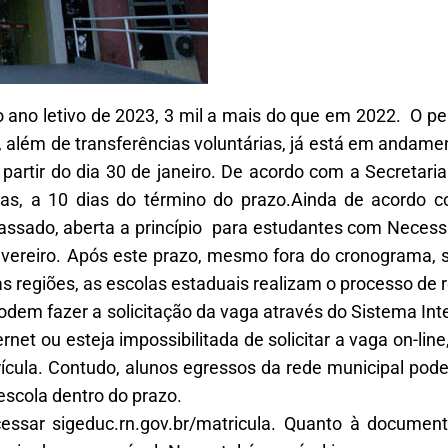
o ano letivo de 2023, 3 mil a mais do que em 2022. O per
a, além de transferências voluntárias, já está em andame
 partir do dia 30 de janeiro. De acordo com a Secretar
das, a 10 dias do término do prazo.Ainda de acordo c
ssado, aberta a princípio para estudantes com Necess
fevereiro. Após este prazo, mesmo fora do cronograma, s
s regiões, as escolas estaduais realizam o processo de
odem fazer a solicitação da vaga através do Sistema In
net ou esteja impossibilitada de solicitar a vaga on-lin
rícula. Contudo, alunos egressos da rede municipal podem
escola dentro do prazo.
acessar sigeduc.rn.gov.br/matricula. Quanto à docume