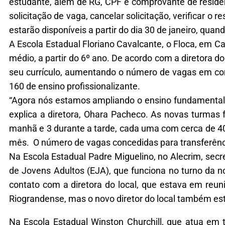
estudante, além de RG, CPF e comprovante de residên
solicitação de vaga, cancelar solicitação, verificar o r
estarão disponíveis a partir do dia 30 de janeiro, qua
A Escola Estadual Floriano Cavalcante, o Floca, em C
médio, a partir do 6º ano. De acordo com a diretora d
seu currículo, aumentando o número de vagas em co
160 de ensino profissionalizante.
“Agora nós estamos ampliando o ensino fundamental p
explica a diretora, Ohara Pacheco. As novas turmas
manhã e 3 durante a tarde, cada uma com cerca de 40 
mês. O número de vagas concedidas para transferênci
Na Escola Estadual Padre Miguelino, no Alecrim, secr
de Jovens Adultos (EJA), que funciona no turno da n
contato com a diretora do local, que estava em re
Riograndense, mas o novo diretor do local também es
Na Escola Estadual Winston Churchill, que atua em t