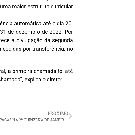
uma maior estrutura curricular
rência automática até o dia 20.
a 31 de dezembro de 2022. Por
ntece a divulgação da segunda
cedidas por transferência, no
al, a primeira chamada foi até
hamada”, explica o diretor.
PRÓXIMO
DIÁRIAS OPERACIONAIS ATRASADAS DEVERÃO SER PAGAS NA 2ª QUINZENA DE JANEIRO, AFIRMA CORONEL ARAÚJO