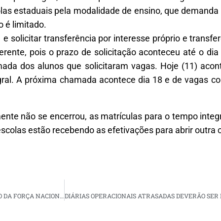
olas estaduais pela modalidade de ensino, que demanda 
 é limitado.
 e solicitar transferência por interesse próprio e transfe
erente, pois o prazo de solicitação aconteceu até o di
amada dos alunos que solicitaram vagas. Hoje (11) aco
al. A próxima chamada acontece dia 18 e de vagas con
ente não se encerrou, as matrículas para o tempo integr
scolas estão recebendo as efetivações para abrir outra c
GOVERNO CONVOCA PMs DE MAIS 8 ESTADOS E PRORROGA ATUAÇÃO DA FORÇA NACIONAL NO DF