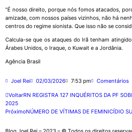
“É nosso direito, porque nós fomos atacados, po
amizade, com nossos países vizinhos, não há nen
centros do regime sionista. Que isso não se consid
Calcula-se que os ataques do Irã tenham atingid
Árabes Unidos, o Iraque, o Kuwait e a Jordânia.
Agência Brasil
Joel Rei
02/03/2026
7:53 pm
Comentários
Voltar
RN REGISTRA 127 INQUÉRITOS DA PF SO
2025
Próximo
NÚMERO DE VÍTIMAS DE FEMINICÍDIO S
Blog Joel Rei – 2023 – © Todos os direitos reserv