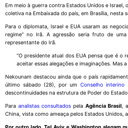
Em meio à guerra contra Estados Unidos e Israel,
coletiva na Embaixada do país, em Brasília, nesta 
Para o diplomata, Israel e EUA usaram as negoc
regime” no Irã. A agressão seria fruto de u
representante do Irã.
“O presidente atual dos EUA pensa que é o r
aceitar essas alegações e imaginações. Mas a 
Nekounam destacou ainda que o país rapidamente
último sábado (28), por um
Conselho interino
q
descontinuidades na estrutura de Poder do Estado 
Para
analistas consultados
pela
Agência Brasil
, 
China, vista como ameaça pelos Estados Unidos, alé
Por outro lado, Tel Aviv e Washington alegam qu