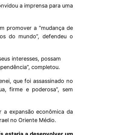
convidou a imprensa para uma
rem promover a “mudança de
nos do mundo”, defendeu o
seus interesses, possam
dependência”, completou.
nei, que foi assassinado no
a, firme e poderosa”, sem
er a expansão econômica da
rael no Oriente Médio.
ís estaria a desenvolver um