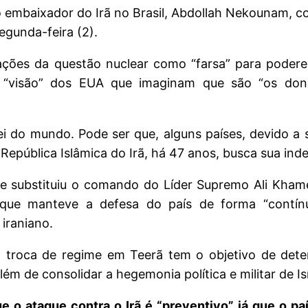
 o embaixador do Irã no Brasil, Abdollah Nekounam, 
segunda-feira (2).
iações da questão nuclear como “farsa” para pode
ma “visão” dos EUA que imaginam que são “os do
ei do mundo. Pode ser que, alguns países, devido a 
República Islâmica do Irã, há 47 anos, busca sua in
 substituiu o comando do Líder Supremo Ali Khame
ue manteve a defesa do país de forma “contínu
iraniano.
a troca de regime em Teerã tem o objetivo de det
m de consolidar a hegemonia política e militar de Is
e o ataque contra o Irã é “preventivo” já que o pa