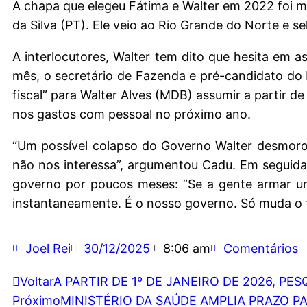
A chapa que elegeu Fátima e Walter em 2022 foi mo
da Silva (PT). Ele veio ao Rio Grande do Norte e s
A interlocutores, Walter tem dito que hesita em a
mês, o secretário de Fazenda e pré-candidato do
fiscal” para Walter Alves (MDB) assumir a partir de
nos gastos com pessoal no próximo ano.
“Um possível colapso do Governo Walter desmoro
não nos interessa”, argumentou Cadu. Em seguida
governo por poucos meses: “Se a gente armar um
instantaneamente. É o nosso governo. Só muda o t
Joel Rei
30/12/2025
8:06 am
Comentários
Voltar
A PARTIR DE 1º DE JANEIRO DE 2026, P
Próximo
MINISTÉRIO DA SAÚDE AMPLIA PRAZO P