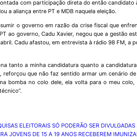
ntada com participação direta do então candidato à 
elou a aliança entre PT e MDB naquela eleição.
ssumir o governo em razão da crise fiscal que enfren
 PT ao governo, Cadu Xavier, negou que a gestão es
 abril. Cadu afastou, em entrevista à rádio 98 FM, a 
na tanto a minha candidatura quanto a candidatura
, reforçou que não faz sentido armar um cenário de
a bomba no colo dele, ela volta para o meu colo,
écnico”.
ESQUISAS ELEITORAIS SÓ PODERÃO SER DIVULGADAS
ARA JOVENS DE 15 A 19 ANOS RECEBEREM IMUNI